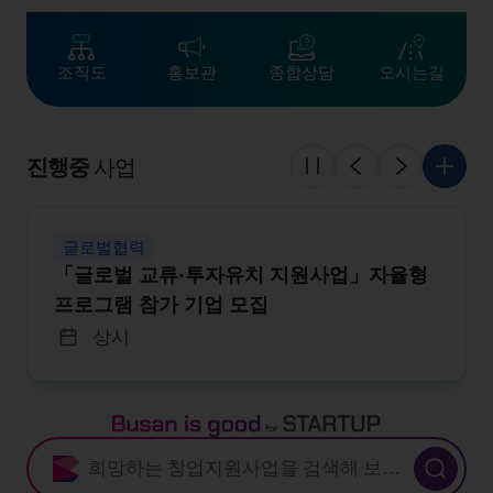
조직도
홍보관
종합상담
오시는길
진행중
사업
슬라이드 멈춤
이전
다음
더 보
글로벌협력
「글로벌 교류·투자유치 지원사업」자율형
프로그램 참가 기업 모집
상시
Busan is good for STARTUP
새창열림 : 부산창업포털 지원사업 검색
검색