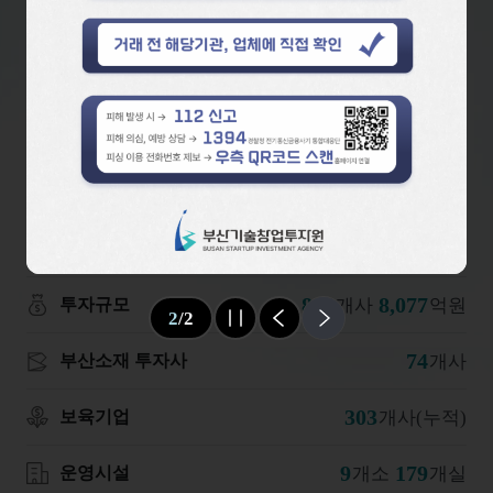
4
/
4
슬라이드 멈춤
이전
다음
데이터로 보는
BSIA
(2026년 07월 24일 기준)
1
5,689
조
억원
부산시 조성펀드
816
8,077
개사
억원
투자규모
2
/
2
슬라이드 멈춤
이전
다음
74
개사
부산소재 투자사
303
개사(누적)
보육기업
9
179
개소
개실
운영시설