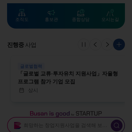
조직도
홍보관
종합상담
오시는길
진행중
사업
슬라이드 멈춤
이전
다음
더 보
글로벌협력
「글로벌 교류·투자유치 지원사업」자율형
프로그램 참가 기업 모집
상시
Busan is good for STARTUP
새창열림 : 부산창업포털 지원사업 검색
검색