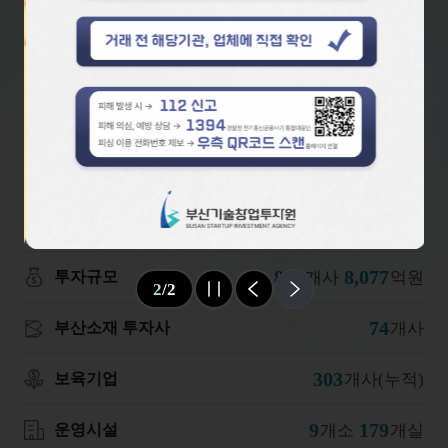
4
/
4
슬라이드 멈춤
이전
다음
데이터로 보는
BSIA
(2026년 07월 24일 기준)
1
5,689
조
억원
부산시 조성펀드
816
8,077
개사
억원
투자규모
2
/
2
슬라이드 멈춤
이전
다음
74
개사
부산소재 투자사
303
개사(누적)
보육기업
9
179
개소
개실
운영시설