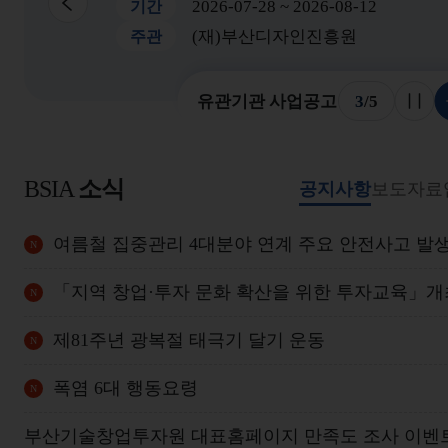
2026-07-01 ~ 2026-12-31
기간
28
이전
부산경제진흥원
주관
2026.04
유관기관 사업공고
4
/
5
슬라
BSIA
소식
공지사항
보도자료
여름철 집중관리 4대분야 연계 주요 안전사고 발
「지역 창업·투자 문화 확산을 위한 투자교육」개
제81주년 광복절 태극기 달기 운동
폭염 6대 행동요령
딜사이트 제1회 부산투자포럼