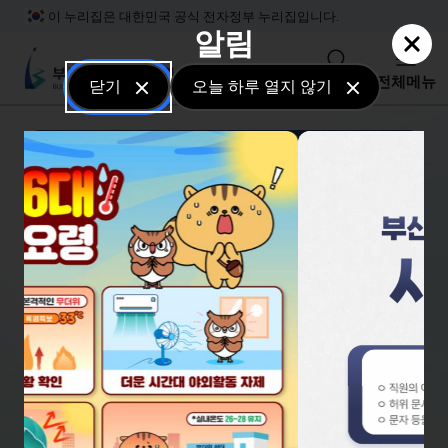
본문 바로가기
주메뉴 바로가기
하단메뉴 바로가기
이 누리집은 대한민국 공식 전자정부 누리집입니다.
알림
부산기술창업투자원
검색
전체메뉴
닫기
오늘 하루 열지 않기