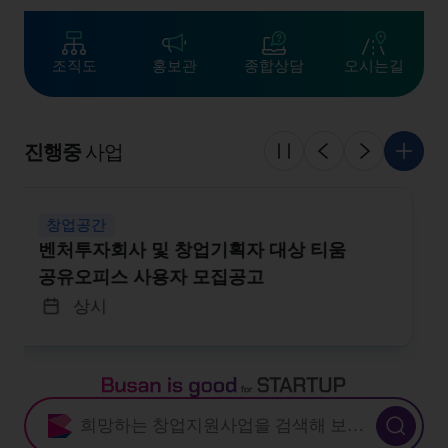
조직도
홍보관
종합상담
오시는길
진행중
사업
슬라이드 멈춤
이전
다음
더 보
글로벌협력
「글로벌 교류·투자유치 지원사업」자율형
프로그램 참가 기업 모집
상시
Busan is good for STARTUP
새창열림 : 부산창업포털 지원사업 검색
검색