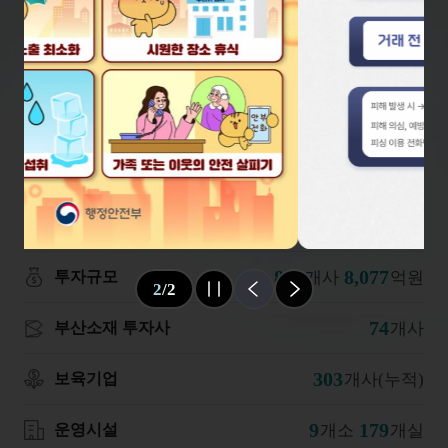
4
/
4
슬라이드 멈춤
이전
다음
데이터로 보는
BSIA
(2026년 07월 24일 기준)
1
5,689
조
억원
부산시 조성펀드
816
8,077
개사
억원
투자규모
2
/
2
슬라이드 멈춤
이전
다음
74
개사
부산소재 투자사
303
개사(누적)
보육기업
9
179
개소
개실
운영시설