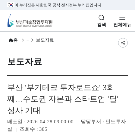
본문 바로가기
주메뉴 바로가기
서브메뉴 바로가기
하단메뉴 바로가기
이 누리집은 대한민국 공식 전자정부 누리집입니다.
부산기술창업투자원
검색
전체메뉴
소식과정보
BSIA 새소식
홈
보도자료
공유
보도자료
부산 '부기테크 투자로드쇼' 3회
째…수도권 자본과 스타트업 '딜'
성사 기대
배포일
: 2026-04-28 09:00:00
담당부서
: 펀드투자
실
조회수
: 385