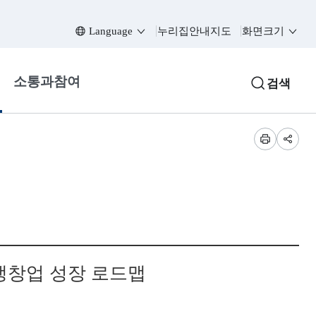
Language
누리집안내지도
화면크기
소통과참여
검색
프린트
공유
생창업 성장 로드맵