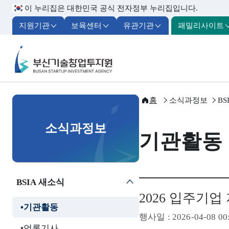
이 누리집은 대한민국 공식 전자정부 누리집입니다.
지원기관
보육센터
유관기관
패밀리사이트
부산기술창업투자원
홈
소식과정보
BS
소식과정보
기관활동
BSIA 새소식
2026 입주기
기관활동
행사일
: 2026-04-08 00
언론기사